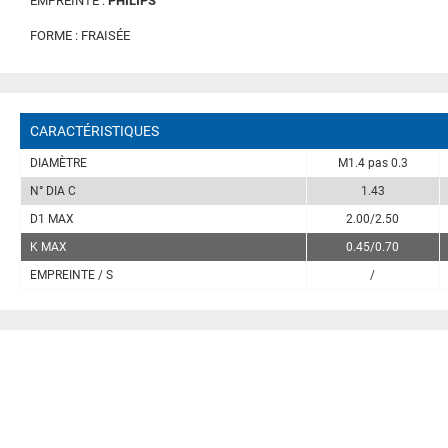
EMPREINTE :
PHILIPS
FORME : FRAISÉE
CARACTÉRISTIQUES
DIAMÈTRE
M1.4 pas 0.3
N° DIA C
1.43
D1 MAX
2.00/2.50
K MAX
0.45/0.70
EMPREINTE / S
/