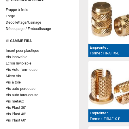
VISSERIES SPECIALE
Frappe à froid
Forge
Décollettage/Usinage
Découpage / Emboutissage
GAMME FIRA
Empreinte :
Insert pour plastique
Forme :
FIRAFIX-E
Vis innovable
Ecrou Inviolable
Vis Auto-forrmeuse
Micro Vis
Vis à tôle
Vis auto-perceuse
Vis auto taraudeuse
Vis métaux
Vis Plast 30°
Empreinte :
Vis Plast 45°
Forme :
FIRAFIX-P
Vis Plast 60°