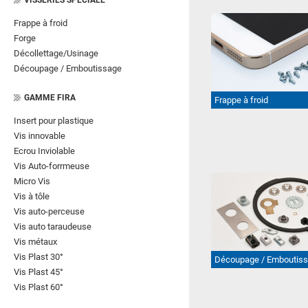
VISSERIES SPECIALE
Frappe à froid
Forge
Décollettage/Usinage
Découpage / Emboutissage
GAMME FIRA
Frappe à froid
Insert pour plastique
Vis innovable
Ecrou Inviolable
Vis Auto-forrmeuse
Micro Vis
Vis à tôle
Vis auto-perceuse
Vis auto taraudeuse
Vis métaux
Vis Plast 30°
Découpage / Emboutis
Vis Plast 45°
Vis Plast 60°