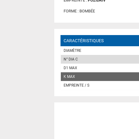
EMPREINTE :
POZIDRIV
FORME : BOMBÉE
CARACTÉRISTIQUES
DIAMÈTRE
N° DIA C
D1 MAX
K MAX
EMPREINTE / S