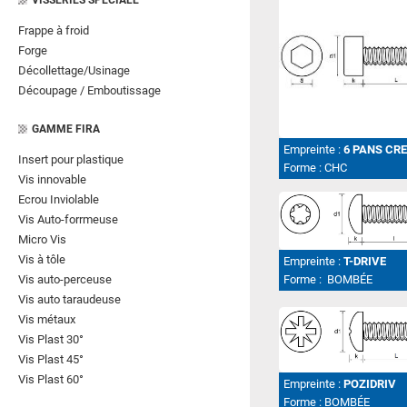
VISSERIES SPECIALE
Frappe à froid
Forge
Décollettage/Usinage
Découpage / Emboutissage
GAMME FIRA
Empreinte :
6 PANS CR
Insert pour plastique
Forme :
CHC
Vis innovable
Ecrou Inviolable
Vis Auto-forrmeuse
Micro Vis
Vis à tôle
Empreinte :
T-DRIVE
Vis auto-perceuse
Forme :
BOMBÉE
Vis auto taraudeuse
Vis métaux
Vis Plast 30°
Vis Plast 45°
Vis Plast 60°
Empreinte :
POZIDRIV
Forme :
BOMBÉE