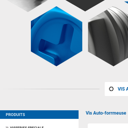
VIS
Vis Auto-forrmeuse
PRODUITS