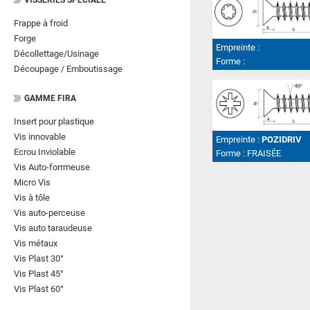
VISSERIES SPECIALE
Frappe à froid
Forge
Empreinte :
Décollettage/Usinage
Forme :
Découpage / Emboutissage
GAMME FIRA
Insert pour plastique
Vis innovable
Empreinte :
POZIDRIV
Ecrou Inviolable
Forme :
FRAISÉE
Vis Auto-forrmeuse
Micro Vis
Vis à tôle
Vis auto-perceuse
Vis auto taraudeuse
Vis métaux
Vis Plast 30°
Vis Plast 45°
Vis Plast 60°